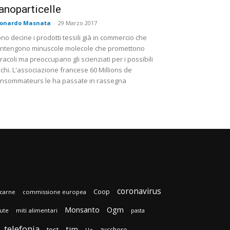
anoparticelle
eonardo Masnata
-
29 Marzo 2017
no decine i prodotti tessili già in commercio che
ntengono minuscole molecole che promettono
racoli ma preoccupano gli scienziati per i possibili
schi. L'associazione francese 60 Millions de
nsommateurs le ha passate in rassegna
coronavirus
Coop
carne
commissione europea
Monsanto
Ogm
lute
miti alimentari
pasta
telefonia
tim
test
zucchero
Ue