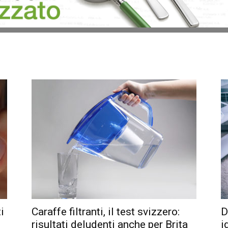
i
Caraffe filtranti, il test svizzero:
D
risultati deludenti anche per Brita
i