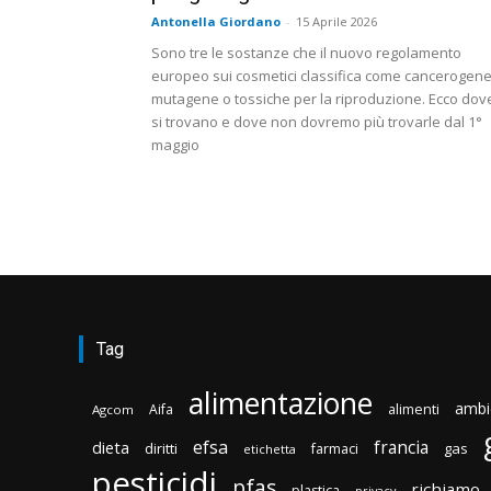
Antonella Giordano
-
15 Aprile 2026
Sono tre le sostanze che il nuovo regolamento
europeo sui cosmetici classifica come cancerogene
mutagene o tossiche per la riproduzione. Ecco dov
si trovano e dove non dovremo più trovarle dal 1°
maggio
Tag
alimentazione
ambi
Aifa
alimenti
Agcom
efsa
francia
dieta
diritti
gas
farmaci
etichetta
pesticidi
pfas
richiamo
plastica
privacy