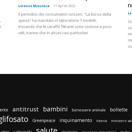
n
Lorenzo Misuraca
-
11 Aprile 2022
L
Il periodico dei consumatori svizzeri, "La borsa della
,
spesa" ha mandato in laboratorio 7 modelli,
So
e
trovando che le caraffe filtranti sono costose e poco
co
utili, tranne che in alcuni casi particolari
mi
ri
co
bambini
antitrust
bollette
ente
benessere animale
glifosato
inquinamento
Greenpeace
listeria
ministero sa
salute
ritiro
salmonella
sicurezza
sicurezza alimentare
studio