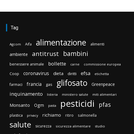
Tag
alimentazione
Aifa
alimenti
Agcom
bambini
antitrust
ambiente
bollette
benessere animale
carne
commissione europea
efsa
coronavirus
dieta
Coop
diritti
etichetta
glifosato
francia
Greenpeace
gas
farmaci
inquinamento
listeria
ministero salute
miti alimentari
pesticidi
pfas
Monsanto
Ogm
pasta
richiamo
plastica
ritiro
salmonella
privacy
salute
sicurezza
sicurezza alimentare
studio