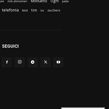
Monsanto
Ogm
lute
miti alimentari
pasta
telefonia
tim
test
zucchero
Ue
SEGUICI