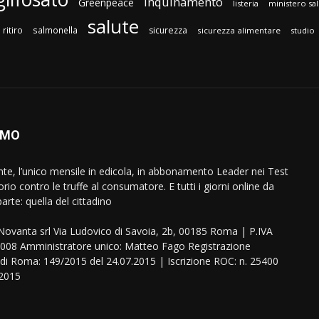
inquinamento
Greenpeace
listeria
ministero sa
salute
ritiro
salmonella
sicurezza
sicurezza alimentare
studio
AMO
ente, l’unico mensile in edicola, in abbonamento Leader nei Test
orio contro le truffe al consumatore. E tutti i giorni online da
arte: quella del cittadino
eNovanta srl Via Ludovico di Savoia, 2b, 00185 Roma | P.IVA
08 Amministratore unico: Matteo Fago Registrazione
 di Roma: 149/2015 del 24.07.2015 | Iscrizione ROC: n. 25400
.2015