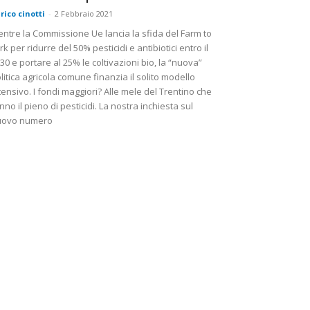
rico cinotti
-
2 Febbraio 2021
ntre la Commissione Ue lancia la sfida del Farm to
rk per ridurre del 50% pesticidi e antibiotici entro il
30 e portare al 25% le coltivazioni bio, la “nuova”
litica agricola comune finanzia il solito modello
tensivo. I fondi maggiori? Alle mele del Trentino che
nno il pieno di pesticidi. La nostra inchiesta sul
uovo numero