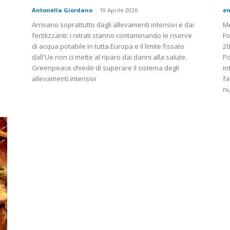
Antonella Giordano
-
10 Aprile 2026
en
Arrivano soprattutto dagli allevamenti intensivi e dai
Me
fertilizzanti: i nitrati stanno contaminando le riserve
Fo
di acqua potabile in tutta Europa e il limite fissato
20
dall'Ue non ci mette al riparo dai danni alla salute.
Po
Greenpeace chiede di superare il sistema degli
in
allevamenti intensivi
fa
n