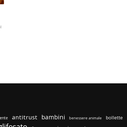
l
bambini
antitrust
bollette
ente
benessere animale
glifosato