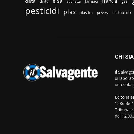
efsa
francia
dieta
diritti
gas
farmaci
etichetta
pesticidi
pfas
richiamo
plastica
privacy
CHI SI
Il Salvag
di laborat
una sola p
Editorial
128656610
Tribunale
del 12.03