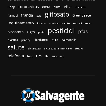
efsa
coronavirus
dieta
diritti
Coop
etichetta
glifosato
francia
Greenpeace
gas
farmaci
inquinamento
listeria
ministero salute
miti alimentari
pesticidi
pfas
Monsanto
Ogm
pasta
richiamo
plastica
ritiro
salmonella
privacy
salute
sicurezza
sicurezza alimentare
studio
telefonia
tim
test
zucchero
Ue