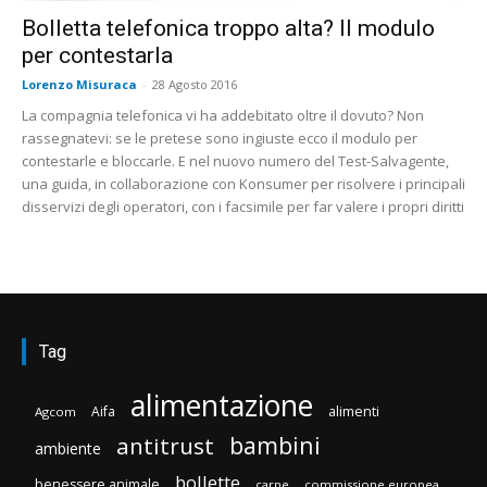
Bolletta telefonica troppo alta? Il modulo
per contestarla
Lorenzo Misuraca
-
28 Agosto 2016
La compagnia telefonica vi ha addebitato oltre il dovuto? Non
rassegnatevi: se le pretese sono ingiuste ecco il modulo per
contestarle e bloccarle. E nel nuovo numero del Test-Salvagente,
una guida, in collaborazione con Konsumer per risolvere i principali
disservizi degli operatori, con i facsimile per far valere i propri diritti
Tag
alimentazione
Aifa
alimenti
Agcom
bambini
antitrust
ambiente
bollette
benessere animale
carne
commissione europea