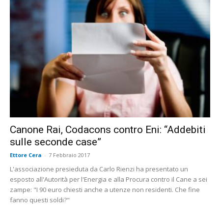
Canone Rai, Codacons contro Eni: “Addebiti
sulle seconde case”
Ettore Cera
-
7 Febbraio 2017
L'associazione presieduta da Carlo Rienzi ha presentato un
esposto all'Autorità per l'Energia e alla Procura contro il Cane a sei
zampe: "I 90 euro chiesti anche a utenze non residenti. Che fine
fanno questi soldi?"