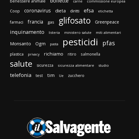
bollette
benessere animale
carne
commissione europea
efsa
coronavirus
dieta
diritti
Coop
etichetta
glifosato
francia
Greenpeace
gas
farmaci
inquinamento
listeria
ministero salute
miti alimentari
pesticidi
pfas
Monsanto
Ogm
pasta
richiamo
plastica
ritiro
salmonella
privacy
salute
sicurezza
sicurezza alimentare
studio
telefonia
tim
test
zucchero
Ue