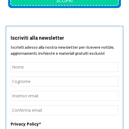
SCOPRI
Iscriviti alla newsletter
Iscriviti adesso alla nostra newsletter per ricevere notizie,
aggiornamenti, inchieste e materiali gratuiti esclusivi
Nome
*
Nom
Cogn
Email
*
Inseri
email
Conf
email
Privacy Policy
*