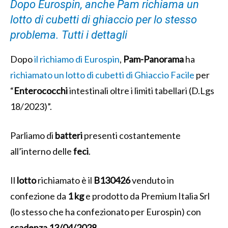
Dopo Eurospin, anche Pam richiama un
lotto di cubetti di ghiaccio per lo stesso
problema. Tutti i dettagli
Dopo
il richiamo di Eurospin
,
Pam-Panorama
ha
richiamato un lotto di cubetti di Ghiaccio Facile
per
“
Enterococchi
intestinali oltre i limiti tabellari (D.Lgs
18/2023)”.
Parliamo di
batteri
presenti costantemente
all’interno delle
feci
.
Il
lotto
richiamato è il
B130426
venduto in
confezione da
1 kg
e prodotto da Premium Italia Srl
(lo stesso che ha confezionato per Eurospin) con
scadenza 13/04/2028
.