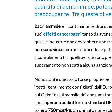
quantità di acrilammide, poten
preoccupante. Tra queste olive 
L’acrilammide
è il contaminante di proces
suoi
effetti cancerogeni
tanto da aver sp
quali le industrie non dovrebbero andare
non sono vincolanti
per chi produce patat
alcuni alimenti tra quelli per cui sono pre
superamento non scatta alcuna sanzion
Nonostante questo (o forse proprio per qu
i tetti “gentilmente consigliati” dall’Eu
cui OekoTest, il mensile dei consumatori
che
superano addirittura lo standard UE
tollera
750 mcg/kg
. Un primato non escl