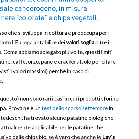
ziale cancerogeno, in misura
nere “colorate” e chips vegetali.
so che si sviluppa in cottura e preoccupa per i
into l’Europa a stabilire dei
valori soglia
oltre i
. Come abbiamo spiegato più volte, questi limiti
ine, caffè, orzo, pane e crackers (solo per citare
visti i valori massimi) perché in caso di
e.
esto) non sono rari i casi in cui i prodotti sforino
ropa. Prova ne è un
test dello scorso settembre
in
 tedeschi, ha trovato alcune patatine biologiche
attualmente applicabile per le patatine che
usivo delle chips bio, se è vero che anche le
Lay’s