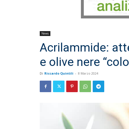
News
Acrilammide: atte
e olive nere “col
Di
Riccardo Quintili
-
8 Marzo 2024