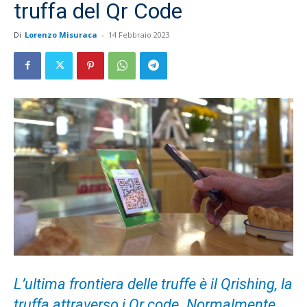
truffa del Qr Code
Di
Lorenzo Misuraca
-
14 Febbraio 2023
L’ultima frontiera delle truffe è il Qrishing, la
truffa attraverso i Qr code. Normalmente