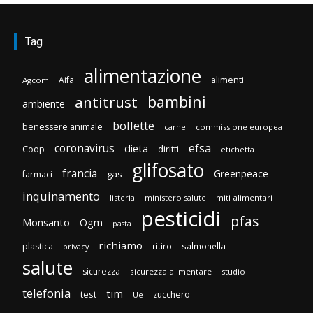
Tag
alimentazione
Aifa
alimenti
Agcom
bambini
antitrust
ambiente
bollette
benessere animale
carne
commissione europea
efsa
coronavirus
dieta
diritti
Coop
etichetta
glifosato
francia
Greenpeace
gas
farmaci
inquinamento
listeria
ministero salute
miti alimentari
pesticidi
pfas
Monsanto
Ogm
pasta
richiamo
plastica
ritiro
salmonella
privacy
salute
sicurezza
sicurezza alimentare
studio
telefonia
tim
test
zucchero
Ue