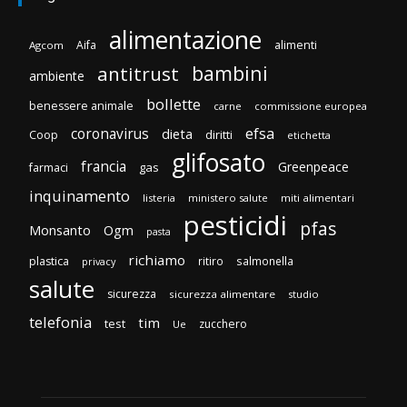
alimentazione
Aifa
alimenti
Agcom
bambini
antitrust
ambiente
bollette
benessere animale
carne
commissione europea
efsa
coronavirus
dieta
diritti
Coop
etichetta
glifosato
francia
Greenpeace
gas
farmaci
inquinamento
listeria
ministero salute
miti alimentari
pesticidi
pfas
Monsanto
Ogm
pasta
richiamo
plastica
ritiro
salmonella
privacy
salute
sicurezza
sicurezza alimentare
studio
telefonia
tim
test
zucchero
Ue