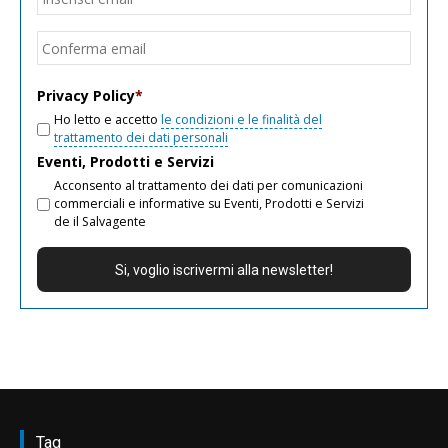
email
Conf
email
Privacy Policy
*
Ho letto e accetto
le condizioni e le finalità del
trattamento dei dati personali
Eventi, Prodotti e Servizi
Acconsento al trattamento dei dati per comunicazioni
commerciali e informative su Eventi, Prodotti e Servizi
de il Salvagente
Tag