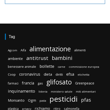
Tag
alimentazione
Aifa
alimenti
Agcom
bambini
antitrust
ambiente
bollette
benessere animale
carne
commissione europea
efsa
coronavirus
dieta
Coop
diritti
etichetta
glifosato
francia
Greenpeace
gas
farmaci
inquinamento
listeria
ministero salute
miti alimentari
pesticidi
pfas
Monsanto
Ogm
pasta
richiamo
plastica
ritiro
salmonella
privacy