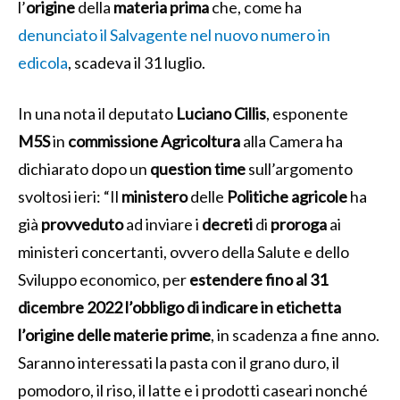
l’
origine
della
materia
prima
che, come ha
denunciato il Salvagente nel nuovo numero in
edicola
, scadeva il 31 luglio.
In una nota il deputato
Luciano
Cillis
, esponente
M5S
in
commissione
Agricoltura
alla Camera ha
dichiarato dopo un
question
time
sull’argomento
svoltosi ieri: “Il
ministero
delle
Politiche
agricole
ha
già
provveduto
ad inviare i
decreti
di
proroga
ai
ministeri concertanti, ovvero della Salute e dello
Sviluppo economico, per
estendere fino al 31
dicembre 2022 l’obbligo di indicare in etichetta
l’origine delle materie prime
, in scadenza a fine anno.
Saranno interessati la pasta con il grano duro, il
pomodoro, il riso, il latte e i prodotti caseari nonché