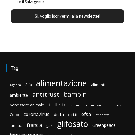
de il Salvagente
Tag
alimentazione
Aifa
alimenti
Agcom
bambini
antitrust
ambiente
bollette
benessere animale
carne
commissione europea
efsa
coronavirus
dieta
Coop
diritti
etichetta
glifosato
francia
Greenpeace
gas
farmaci
inquinamento