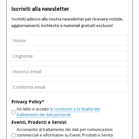
Iscriviti alla newsletter
Iscriviti adesso alla nostra newsletter per ricevere notizie,
aggiornamenti, inchieste e materiali gratuiti esclusivi
Nome
*
Nom
Cogn
Email
*
Inseri
email
Conf
email
Privacy Policy
*
Ho letto e accetto
le condizioni e le finalità del
trattamento dei dati personali
Eventi, Prodotti e Servizi
Acconsento al trattamento dei dati per comunicazioni
commerciali e informative su Eventi, Prodotti e Servizi