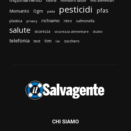
listeria
ministero salute
miti alimentari
pesticidi
pfas
Monsanto
Ogm
pasta
richiamo
plastica
ritiro
salmonella
privacy
salute
sicurezza
sicurezza alimentare
studio
telefonia
tim
test
zucchero
Ue
CHI SIAMO