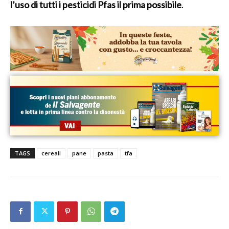
l’uso di tutti i pesticidi Pfas il prima possibile
.
TAGS
cereali
pane
pasta
tfa