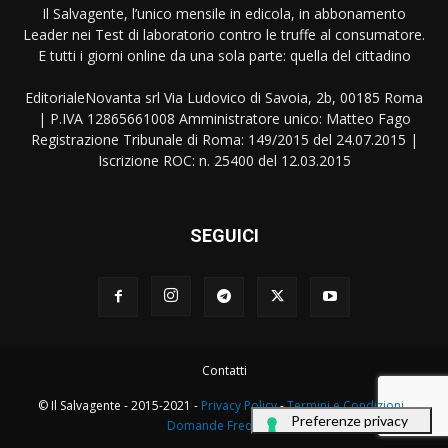
Il Salvagente, l’unico mensile in edicola, in abbonamento
Leader nei Test di laboratorio contro le truffe al consumatore.
E tutti i giorni online da una sola parte: quella del cittadino
EditorialeNovanta srl Via Ludovico di Savoia, 2b, 00185 Roma
| P.IVA 12865661008 Amministratore unico: Matteo Fago
Registrazione Tribunale di Roma: 149/2015 del 24.07.2015 |
Iscrizione ROC: n. 25400 del 12.03.2015
SEGUICI
Contatti
© Il Salvagente - 2015-2021 -
Privacy Policy
-
Termini e Condizioni
-
Domande Frequenti