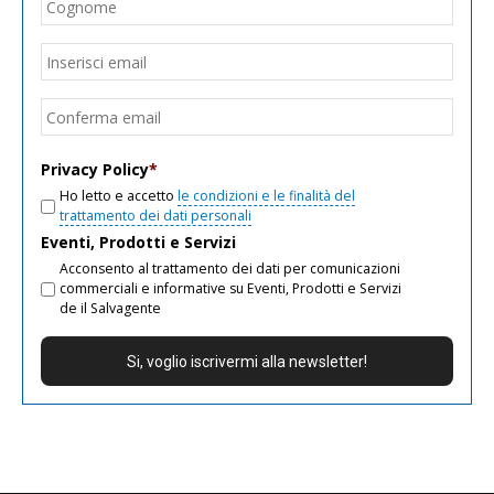
Cogn
Email
*
Inseri
email
Conf
email
Privacy Policy
*
Ho letto e accetto
le condizioni e le finalità del
trattamento dei dati personali
Eventi, Prodotti e Servizi
Acconsento al trattamento dei dati per comunicazioni
commerciali e informative su Eventi, Prodotti e Servizi
de il Salvagente