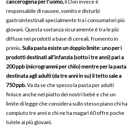
cancerogena per l’uomo,
il Don invece è
responsabile di nausee, vomito e disturbi
gastrointestinali specialmente tra i consumatori più
giovani. Questa sostanza sicuramente è tra le più
diffuse nei prodotti a base di cereali, frumento in
primis.
Sulla pasta esiste un doppio limite: uno per i
prodotti destinati
all’infanzia (sotto i tre anni) pari a
200 ppb (microgrammi per chilo) mentre per la pasta
destinata agli adulti (da tre anni in su) il tetto sale a
750 ppb.
Va da se che spesso la pasta per adulti
finisce anche nel piatto dei nostri bebè e che un
limite di legge che considera sullo stesso piano chi ha
compiuto tre anni e chi ne ha magari 60 offre poche
tutele ai più giovani.