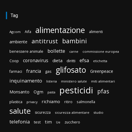
Tag
alimentazione
Aifa
alimenti
Agcom
bambini
antitrust
ambiente
bollette
benessere animale
carne
commissione europea
efsa
coronavirus
dieta
diritti
Coop
etichetta
glifosato
francia
Greenpeace
gas
farmaci
inquinamento
listeria
ministero salute
miti alimentari
pesticidi
pfas
Monsanto
Ogm
pasta
richiamo
plastica
ritiro
salmonella
privacy
salute
sicurezza
sicurezza alimentare
studio
telefonia
tim
test
zucchero
Ue