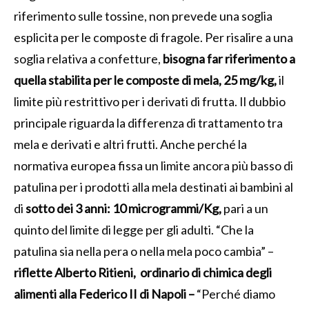
riferimento sulle tossine, non prevede una soglia
esplicita per le composte di fragole. Per risalire a una
soglia relativa a confetture,
bisogna far riferimento a
quella stabilita per le composte di mela,
25 mg/kg,
il
limite più restrittivo per i derivati di frutta.
Il dubbio
principale riguarda la differenza di trattamento tra
mela e derivati e altri frutti. Anche perché la
normativa europea fissa un limite ancora più basso di
patulina per i prodotti alla mela destinati ai bambini al
di
sotto dei 3 anni: 10 microgrammi/Kg,
pari a un
quinto del limite di legge per gli adulti. “Che la
patulina sia nella pera o nella mela poco cambia” –
riflette Alberto Ritieni, ordinario di chimica degli
alimenti alla Federico II di Napoli –
“Perché diamo