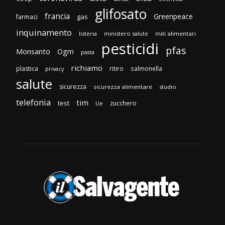
glifosato
francia
Greenpeace
gas
farmaci
inquinamento
listeria
ministero salute
miti alimentari
pesticidi
pfas
Monsanto
Ogm
pasta
richiamo
plastica
ritiro
salmonella
privacy
salute
sicurezza
sicurezza alimentare
studio
telefonia
tim
test
zucchero
Ue