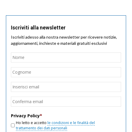
Iscriviti alla newsletter
Iscriviti adesso alla nostra newsletter per ricevere notizie,
aggiornamenti, inchieste e materiali gratuiti esclusivi
Nome
*
Nom
Cogn
Email
*
Inseri
email
Conf
email
Privacy Policy
*
Ho letto e accetto
le condizioni e le finalità del
trattamento dei dati personali