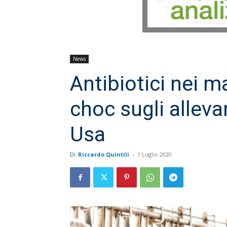
News
Antibiotici nei m
choc sugli alleva
Usa
Di
Riccardo Quintili
-
1 Luglio 2020