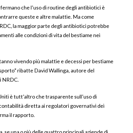
affermano che l’uso di routine degli antibiotici è
contrarre queste e altre malattie. Ma come
RDC, la maggior parte degli antibiotici potrebbe
enti alle condizioni di vita del bestiame nei
 stanno vivendo più malattie e decessi per bestiame
asporto” ribatte David Wallinga, autore del
di NRDC.
Uniti è tutt’altro che trasparente sull’uso di
ontabilità diretta ai regolatori governativi dei
rma il rapporto.
 se una o più delle quattro principali aziende di