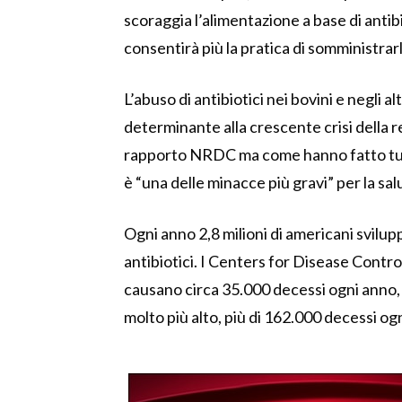
scoraggia l’alimentazione a base di antib
consentirà più la pratica di somministrar
L’abuso di antibiotici nei bovini e negli al
determinante alla crescente crisi della re
rapporto NRDC ma come hanno fatto tutt
è “una delle minacce più gravi” per la sa
Ogni anno 2,8 milioni di americani svilup
antibiotici. I Centers for Disease Contro
causano circa 35.000 decessi ogni anno, 
molto più alto, più di 162.000 decessi og