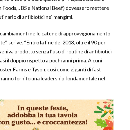
on Foods, JBS e National Beef) dovessero mettere
utinario di antibiotici nei mangimi.
e i cambiamenti nelle catene di approvvigionamento
, scrive. “Entro la fine del 2018, oltre il 90 per
veniva prodotto senza l’uso di routine di antibiotici
si il doppio rispetto a pochi anni prima. Alcuni
Foster Farms e Tyson, così come giganti di fast
anno fornito una leadership fondamentale nel