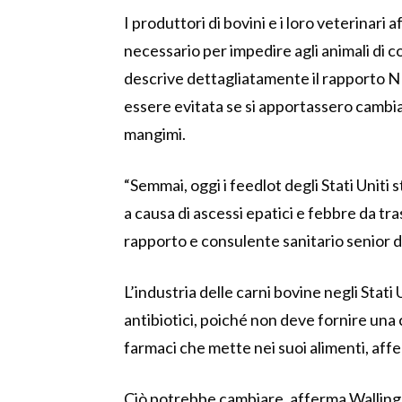
I produttori di bovini e i loro veterinari 
necessario per impedire agli animali di 
descrive dettagliatamente il rapporto N
essere evitata se si apportassero cambiam
mangimi.
“Semmai, oggi i feedlot degli Stati Uniti
a causa di ascessi epatici e febbre da tr
rapporto e consulente sanitario senior 
L’industria delle carni bovine negli Stati 
antibiotici, poiché non deve fornire una c
farmaci che mette nei suoi alimenti, affe
Ciò potrebbe cambiare, afferma Wallinga,