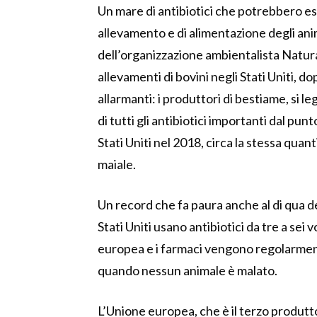
Un mare di antibiotici che potrebbero ess
allevamento e di alimentazione degli anim
dell’organizzazione ambientalista Natu
allevamenti di bovini negli Stati Uniti, 
allarmanti: i produttori di bestiame, si 
di tutti gli antibiotici importanti dal pu
Stati Uniti nel 2018, circa la stessa quan
maiale.
Un record che fa paura anche al di qua del
Stati Uniti usano antibiotici da tre a sei 
europea e i farmaci vengono regolarment
quando nessun animale è malato.
L’Unione europea, che è il terzo produtto