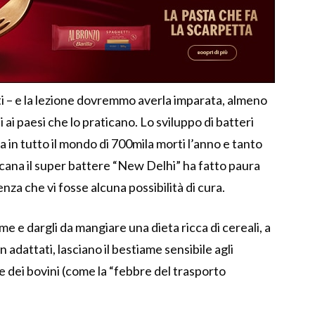
nti – e la lezione dovremmo averla imparata, almeno
 ai paesi che lo praticano. Lo sviluppo di batteri
sa in tutto il mondo di 700mila morti l’anno e tanto
oscana il super battere “New Delhi” ha fatto paura
za che vi fosse alcuna possibilità di cura.
me e dargli da mangiare una dieta ricca di cereali, a
 adattati, lasciano il bestiame sensibile agli
ie dei bovini (come la “febbre del trasporto