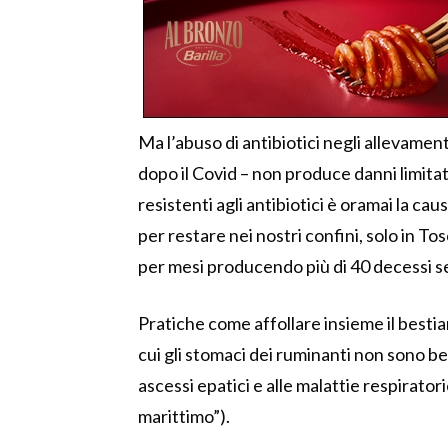
Ma l’abuso di antibiotici negli allevame
dopo il Covid – non produce danni limitati
resistenti agli antibiotici è oramai la cau
per restare nei nostri confini, solo in T
per mesi producendo più di 40 decessi sen
Pratiche come affollare insieme il bestia
cui gli stomaci dei ruminanti non sono ben
ascessi epatici e alle malattie respirator
marittimo”).