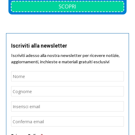
SCOPRI
Iscriviti alla newsletter
Iscriviti adesso alla nostra newsletter per ricevere notizie,
aggiornamenti, inchieste e materiali gratuiti esclusivi
Nome
*
Nom
Cogn
Email
*
Inseri
email
Conf
email