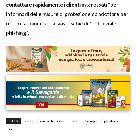
contattare rapidamente i clienti
interessati “per
informarli delle misure di protezione da adottare per
ridurre al minimo qualsiasi rischio di “potenziale
phishing”.
TAGS
aerei
carta di credito
dati
EasyJet
phishing
voli