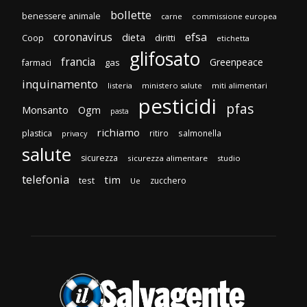
bollette
benessere animale
carne
commissione europea
efsa
coronavirus
dieta
diritti
Coop
etichetta
glifosato
francia
Greenpeace
gas
farmaci
inquinamento
listeria
ministero salute
miti alimentari
pesticidi
pfas
Monsanto
Ogm
pasta
richiamo
plastica
ritiro
salmonella
privacy
salute
sicurezza
sicurezza alimentare
studio
telefonia
tim
test
zucchero
Ue