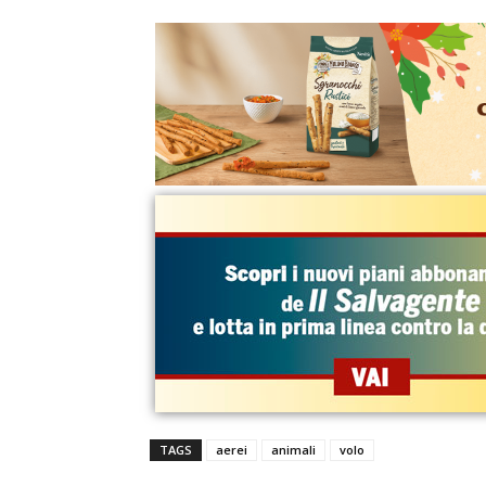
TAGS
aerei
animali
volo