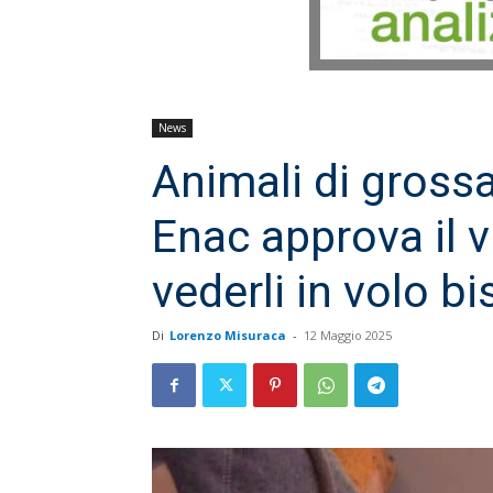
News
Animali di grossa
Enac approva il v
vederli in volo b
Di
Lorenzo Misuraca
-
12 Maggio 2025