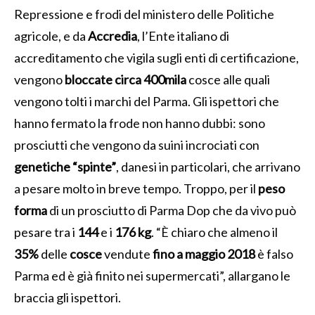
Repressione e frodi del ministero delle Politiche
agricole, e da
Accredia
, l’Ente italiano di
accreditamento che vigila sugli enti di certificazione,
vengono
bloccate circa 400mila
cosce alle quali
vengono tolti i marchi del Parma. Gli ispettori che
hanno fermato la frode non hanno dubbi: sono
prosciutti che vengono da suini incrociati con
genetiche “spinte”
, danesi in particolari, che arrivano
a pesare molto in breve tempo. Troppo, per il
peso
forma
di un prosciutto di Parma Dop che da vivo può
pesare tra i
144
e i
176 kg
. “È chiaro che almeno il
35%
delle
cosce
vendute
fino a maggio 2018
è falso
Parma ed è già finito nei supermercati”, allargano le
braccia gli ispettori.