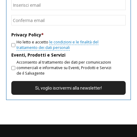
Email
*
Inseri
email
Conf
email
Privacy Policy
*
Ho letto e accetto
le condizioni e le finalità del
trattamento dei dati personali
Eventi, Prodotti e Servizi
Acconsento al trattamento dei dati per comunicazioni
commerciali e informative su Eventi, Prodotti e Servizi
de il Salvagente