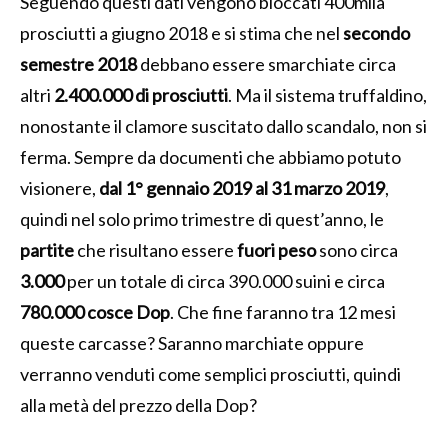
Seguendo questi dati vengono bloccati 400mila
prosciutti a giugno 2018 e si stima che nel
secondo
semestre 2018
debbano essere smarchiate circa
altri
2.400.000 di prosciutti
. Ma il sistema truffaldino,
nonostante il clamore suscitato dallo scandalo, non si
ferma. Sempre da documenti che abbiamo potuto
visionere,
dal 1° gennaio 2019 al 31 marzo 2019
,
quindi nel solo primo trimestre di quest’anno, le
partite
che risultano essere
fuori peso
sono circa
3.000
per un totale di circa 390.000 suini e circa
780.000 cosce Dop
. Che fine faranno tra 12 mesi
queste carcasse? Saranno marchiate oppure
verranno venduti come semplici prosciutti, quindi
alla metà del prezzo della Dop?