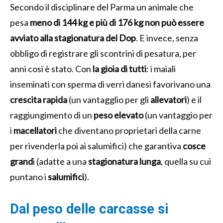
Secondo il disciplinare del Parma un animale che
pesa
meno di 144 kg e più di 176 kg non può essere
avviato alla stagionatura del Dop
. E invece, senza
obbligo di registrare gli scontrini di pesatura, per
anni così è stato. Con
la gioia di tutti
: i maiali
inseminati con sperma di verri danesi favorivano una
crescita rapida
(un vantagglio per gli
allevatori
) e il
raggiungimento di un
peso elevato
(un vantaggio per
i
macellatori
che diventano proprietari della carne
per rivenderla poi ai salumifici) che garantiva
cosce
grand
i (adatte a una
stagionatura lunga
, quella su cui
puntano i
salumifici
).
Dal peso delle carcasse si