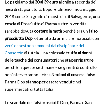
Lo paghiamo dai
30 ai 39 euro al chilo
a seconda dei
mesi di stagionatura. Eppure, almeno fino a maggio
2018 come è in grado di ricostruire il Salvagente,
una
coscia di Prosciutto di Parma su tre
in vendita,
sarebbe dovuta
costare la metà
perchè era un
falso
prosciutto Dop
, ottenuto da un maiale incrociati con
verri danesi non ammessi dal disciplinare del
Consorzio
di tutela. Una colossale
truffa ai danni
delle tasche dei consumatori
che
sta per ripartire
perché in queste settimane – se gli enti di controllo
non interverranno – circa 3
milioni di cosce
di falso
Parma Dop
stanno per essere vendute
nei
supermercati di tutta Italia
Lo scandalo dei falsi prosciutti Dop,
Parma
e
San