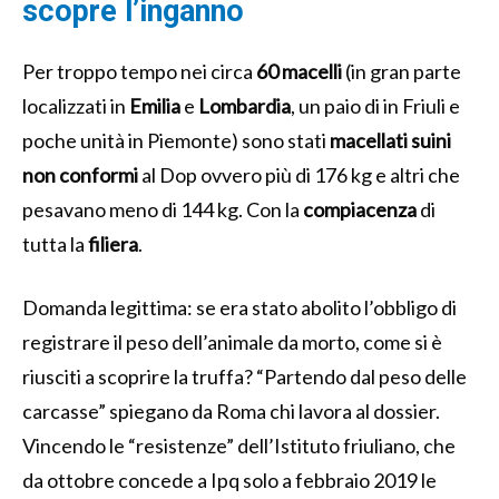
scopre l’inganno
Per troppo tempo nei circa
60 macelli
(in gran parte
localizzati in
Emilia
e
Lombardia
, un paio di in Friuli e
poche unità in Piemonte) sono stati
macellati suini
non conformi
al Dop ovvero più di 176 kg e altri che
pesavano meno di 144 kg. Con la
compiacenza
di
tutta la
filiera
.
Domanda legittima: se era stato abolito l’obbligo di
registrare il peso dell’animale da morto, come si è
riusciti a scoprire la truffa? “Partendo dal peso delle
carcasse” spiegano da Roma chi lavora al dossier.
Vincendo le “resistenze” dell’Istituto friuliano, che
da ottobre concede a Ipq solo a febbraio 2019 le