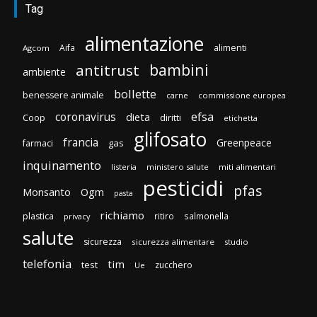
Tag
alimentazione
Aifa
alimenti
Agcom
bambini
antitrust
ambiente
bollette
benessere animale
carne
commissione europea
efsa
coronavirus
dieta
Coop
diritti
etichetta
glifosato
francia
Greenpeace
gas
farmaci
inquinamento
listeria
ministero salute
miti alimentari
pesticidi
pfas
Monsanto
Ogm
pasta
richiamo
plastica
ritiro
salmonella
privacy
salute
sicurezza
sicurezza alimentare
studio
telefonia
tim
test
zucchero
Ue