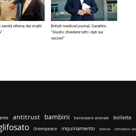
a sanità vittima dei ricatti
British medical journal, Garattini:
a”
“Giusto chiedere tutti i dati sui
vaccini”
bambini
antitrust
bollette
ente
benessere animale
glifosato
inquinamento
Greenpeace
listeria
ministero sa