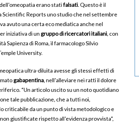
ia dell’omeopatia erano stati
falsati
. Questo è il
ista Scientific Reports uno studio che nel settembre
va avuto una certa eco mediatica anche nel
r iniziativa di un
gruppo di ricercatori italiani
, con
sità Sapienza di Roma, il farmacologo Silvio
 Temple University.
opatica ultra-diluita avesse gli stessi effetti di
iamato
gabapentina
, nell’alleviare nei ratti il dolore
riferico. “Un articolo uscito su un noto quotidiano
one tale pubblicazione, che a tutti noi,
 criticabile da un punto di vista metodologico e
on giustificate rispetto all’evidenza provvista”,