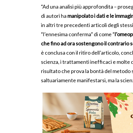
“Ad una analisi più approfondita – prose
di autori ha
manipolato i dati e le immagin
in altri tre precedenti articoli degli stes
“l’ennesima conferma” di come “
l’omeopa
che fino ad ora sostengono il contrario s
è conclusa con il ritiro dell’articolo, con
scienza, i trattamenti inefficaci e molte
risultato che prova la bontà del metodo sc
saltuariamente manifestarsi, ma la scien