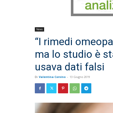
News
“I rimedi omeopat
ma lo studio è st
usava dati falsi
Di
Valentina Corvino
-
13 Giugno 2019