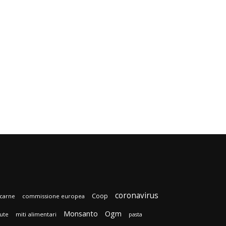
coronavirus
Coop
carne
commissione europea
Monsanto
Ogm
lute
miti alimentari
pasta