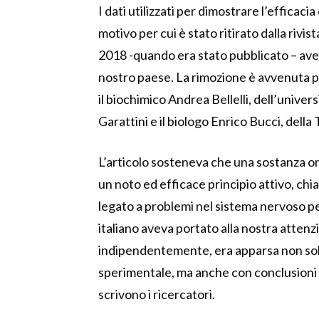
I dati utilizzati per dimostrare l’efficac
motivo per cui è stato ritirato dalla riv
2018 -quando era stato pubblicato – ave
nostro paese. La rimozione è avvenuta pe
il biochimico Andrea Bellelli, dell’univer
Garattini e il biologo Enrico Bucci, della
L’articolo sosteneva che una sostanza ome
un noto ed efficace principio attivo, ch
legato a problemi nel sistema nervoso pe
italiano aveva portato alla nostra attenzi
indipendentemente, era apparsa non solo
sperimentale, ma anche con conclusioni n
scrivono i ricercatori.