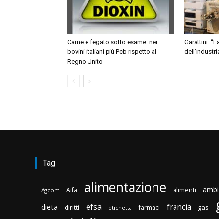
Carne e fegato sotto esame: nei
Garattini: “L
bovini italiani più Pcb rispetto al
dell’industri
Regno Unito
Tag
alimentazione
ambi
Aifa
alimenti
Agcom
efsa
francia
dieta
diritti
gas
farmaci
etichetta