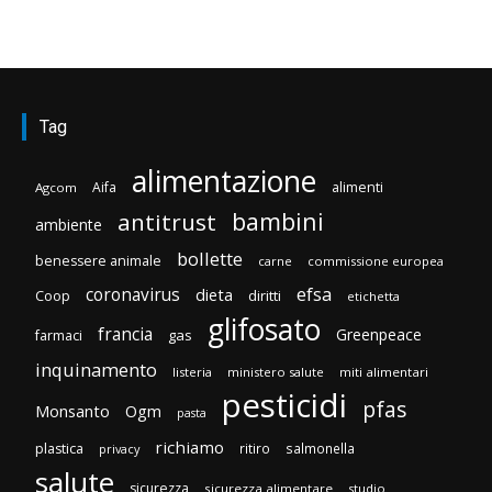
Tag
alimentazione
Aifa
alimenti
Agcom
bambini
antitrust
ambiente
bollette
benessere animale
carne
commissione europea
efsa
coronavirus
dieta
diritti
Coop
etichetta
glifosato
francia
Greenpeace
gas
farmaci
inquinamento
listeria
ministero salute
miti alimentari
pesticidi
pfas
Monsanto
Ogm
pasta
richiamo
plastica
ritiro
salmonella
privacy
salute
sicurezza
sicurezza alimentare
studio