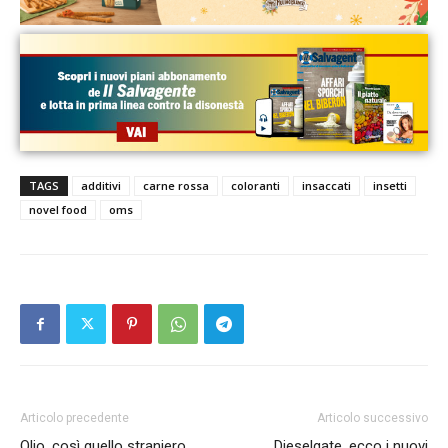
TAGS
additivi
carne rossa
coloranti
insaccati
insetti
novel food
oms
Articolo precedente
Articolo successivo
Olio, così quello straniero
Dieselgate, ecco i nuovi