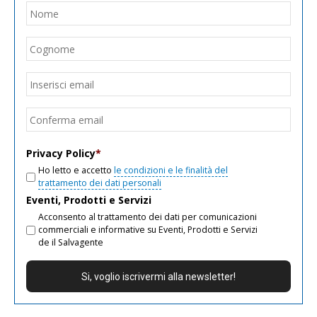
Nome
*
Nom
Cogn
Email
*
Inseri
email
Conf
email
Privacy Policy
*
Ho letto e accetto
le condizioni e le finalità del
trattamento dei dati personali
Eventi, Prodotti e Servizi
Acconsento al trattamento dei dati per comunicazioni
commerciali e informative su Eventi, Prodotti e Servizi
de il Salvagente