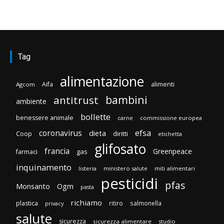
Tag
alimentazione
Aifa
alimenti
Agcom
bambini
antitrust
ambiente
bollette
benessere animale
carne
commissione europea
efsa
coronavirus
dieta
diritti
Coop
etichetta
glifosato
francia
Greenpeace
gas
farmaci
inquinamento
listeria
ministero salute
miti alimentari
pesticidi
pfas
Monsanto
Ogm
pasta
richiamo
plastica
ritiro
salmonella
privacy
salute
sicurezza
sicurezza alimentare
studio