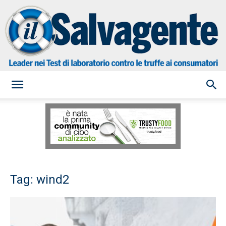
il
Salvagente
Tag: wind2