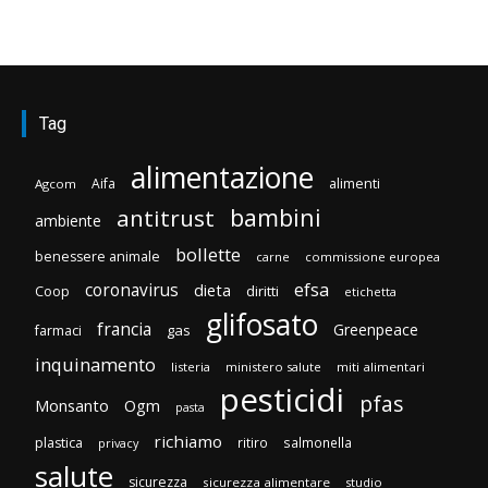
Tag
alimentazione
Aifa
alimenti
Agcom
bambini
antitrust
ambiente
bollette
benessere animale
carne
commissione europea
efsa
coronavirus
dieta
diritti
Coop
etichetta
glifosato
francia
Greenpeace
gas
farmaci
inquinamento
listeria
ministero salute
miti alimentari
pesticidi
pfas
Monsanto
Ogm
pasta
richiamo
plastica
ritiro
salmonella
privacy
salute
sicurezza
sicurezza alimentare
studio