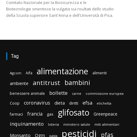
Comitato Nazionale per la Biosicurezza e le
Biotecnologie smentisce la vulgata sui risultati dello studio
della Scuola superiore Sant'Anna e dell'Università di Pisa.
Tag
alimentazione
Aifa
alimenti
Agcom
bambini
antitrust
ambiente
bollette
benessere animale
carne
commissione europea
efsa
coronavirus
dieta
diritti
Coop
etichetta
glifosato
francia
Greenpeace
gas
farmaci
inquinamento
listeria
ministero salute
miti alimentari
pesticidi
pfas
Monsanto
Ogm
pasta