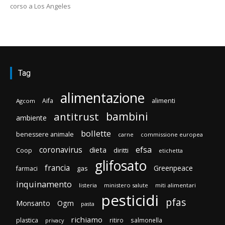
corso a Los Angeles
Tag
alimentazione
Aifa
alimenti
Agcom
bambini
antitrust
ambiente
bollette
benessere animale
carne
commissione europea
efsa
coronavirus
dieta
diritti
Coop
etichetta
glifosato
francia
Greenpeace
gas
farmaci
inquinamento
listeria
ministero salute
miti alimentari
pesticidi
pfas
Monsanto
Ogm
pasta
richiamo
plastica
ritiro
salmonella
privacy