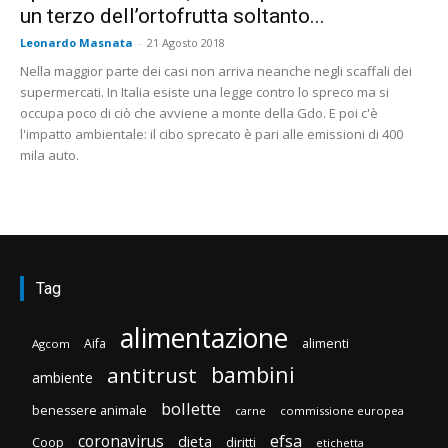
un terzo dell’ortofrutta soltanto...
Leonardo Masnata
-
21 Agosto 2018
Nella maggior parte dei casi non arriva neanche negli scaffali dei
supermercati. In Italia esiste una legge contro lo spreco ma si
occupa poco di ciò che avviene a monte della Gdo. E poi c'è
l'impatto ambientale: il cibo sprecato è pari alle emissioni di 400
mila auto.
Tag
alimentazione
Aifa
alimenti
Agcom
bambini
antitrust
ambiente
bollette
benessere animale
carne
commissione europea
efsa
coronavirus
dieta
Coop
diritti
etichetta