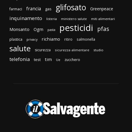
glifosato
francia
Greenpeace
gas
farmaci
inquinamento
listeria
ministero salute
miti alimentari
pesticidi
pfas
Monsanto
Ogm
pasta
richiamo
plastica
ritiro
salmonella
privacy
salute
sicurezza
sicurezza alimentare
studio
telefonia
tim
test
zucchero
Ue