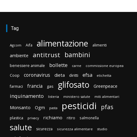
Tag
alimentazione
Aifa
alimenti
Agcom
bambini
antitrust
ambiente
bollette
benessere animale
carne
commissione europea
efsa
coronavirus
dieta
diritti
Coop
etichetta
glifosato
francia
Greenpeace
gas
farmaci
inquinamento
listeria
ministero salute
miti alimentari
pesticidi
pfas
Monsanto
Ogm
pasta
richiamo
plastica
ritiro
salmonella
privacy
salute
sicurezza
sicurezza alimentare
studio