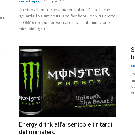
carla tropia
-
14 Luglio 2015
Un ritiro allarma i consumatori italiani. È quello che
riguarda il Salamino italiano fior fiore Coop 200g lotto
e i
L 006616 che può presentare una contaminazione
microbiologica...
S
l
ca
La
mi
si
di
Energy drink all’arsenico e i ritardi
del ministero