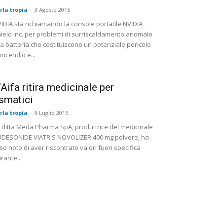
rla tropia
-
3 Agosto 2015
IDIA sta richiamando la console portatile NVIDIA
ield Inc. per problemi di surriscaldamento anomalo
la batteria che costituiscono un potenziale pericolo
 incendio e...
’Aifa ritira medicinale per
smatici
rla tropia
-
8 Luglio 2015
 ditta Meda Pharma SpA, produttrice del medicinale
DESONIDE VIATRIS NOVOLIZER 400 mg polvere, ha
so noto di aver riscontrato valori fuori specifica
rante...