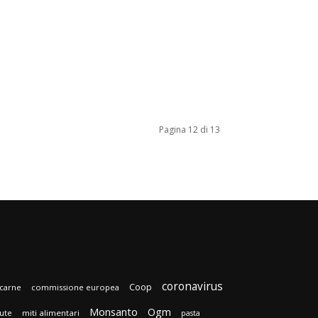
Pagina 12 di 13
coronavirus
Coop
carne
commissione europea
Monsanto
Ogm
lute
miti alimentari
pasta