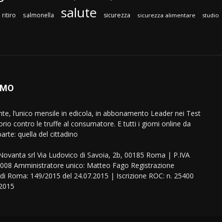
salute
ritiro
salmonella
sicurezza
sicurezza alimentare
studio
AMO
ente, l’unico mensile in edicola, in abbonamento Leader nei Test
orio contro le truffe al consumatore. E tutti i giorni online da
arte: quella del cittadino
eNovanta srl Via Ludovico di Savoia, 2b, 00185 Roma | P.IVA
08 Amministratore unico: Matteo Fago Registrazione
 di Roma: 149/2015 del 24.07.2015 | Iscrizione ROC: n. 25400
.2015