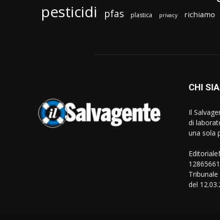
pesticidi
pfas
richiamo
plastica
privacy
CHI SI
Il Salvag
di laborat
una sola p
Editorial
128656610
Tribunale
del 12.03