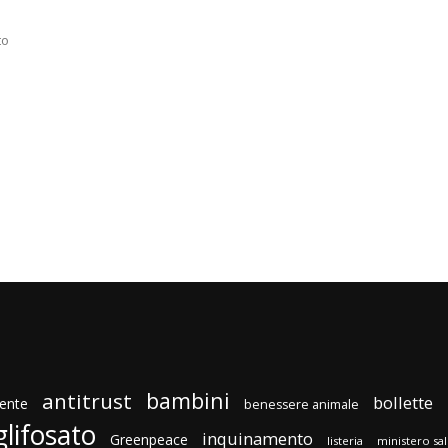
to
bambini
antitrust
bollette
ente
benessere animale
glifosato
inquinamento
Greenpeace
listeria
ministero sa