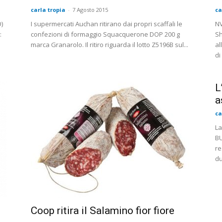
carla tropia
-
7 Agosto 2015
ca
O)
I supermercati Auchan ritirano dai propri scaffali le
NV
:
confezioni di formaggio Squacquerone DOP 200 g
Sh
marca Granarolo. Il ritiro riguarda il lotto Z5196B sul...
al
di
L
a
ca
La
BU
re
du
Coop ritira il Salamino fior fiore