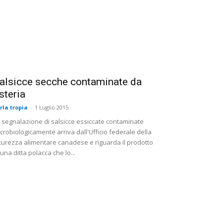
alsicce secche contaminate da
isteria
rla tropia
-
1 Luglio 2015
 segnalazione di salsicce essiccate contaminate
crobiologicamente arriva dall'Ufficio federale della
curezza alimentare canadese e riguarda il prodotto
 una ditta polacca che lo...