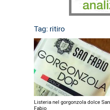
Tag: ritiro
Listeria nel gorgonzola dolce San
Fabio