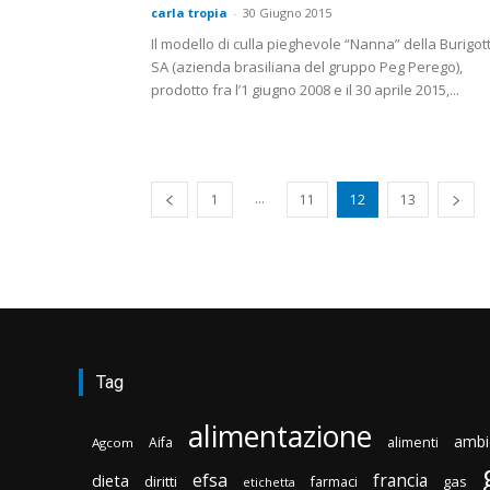
carla tropia
-
30 Giugno 2015
Il modello di culla pieghevole “Nanna” della Burigot
SA (azienda brasiliana del gruppo Peg Perego),
prodotto fra l’1 giugno 2008 e il 30 aprile 2015,...
...
1
11
12
13
Tag
alimentazione
ambi
Aifa
alimenti
Agcom
efsa
francia
dieta
diritti
gas
farmaci
etichetta