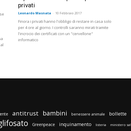
privati
Leonardo Masnata
-
10 Febbraio 2017
sse
Finora i privati hanno l'obbligo di restare in casa solo
per 4 ore al giorno. I controlli saranno mirati tramite
l'incrocio dei certificati con un "cervellone"
ha
informatico
dal
bambini
antitrust
bollette
ente
benessere animale
glifosato
inquinamento
Greenpeace
listeria
ministero sa