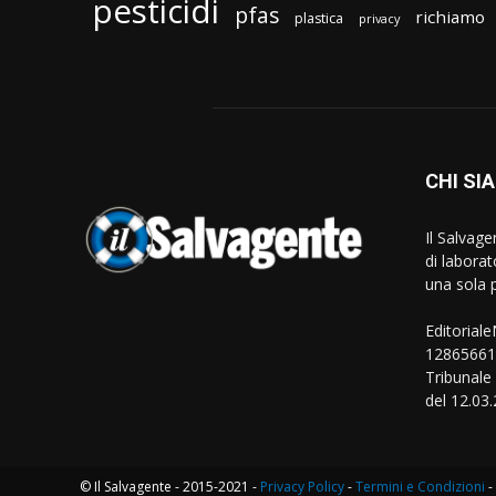
pesticidi
pfas
richiamo
plastica
privacy
CHI SI
Il Salvag
di laborat
una sola p
Editorial
128656610
Tribunale
del 12.03
© Il Salvagente - 2015-2021 -
Privacy Policy
-
Termini e Condizioni
-