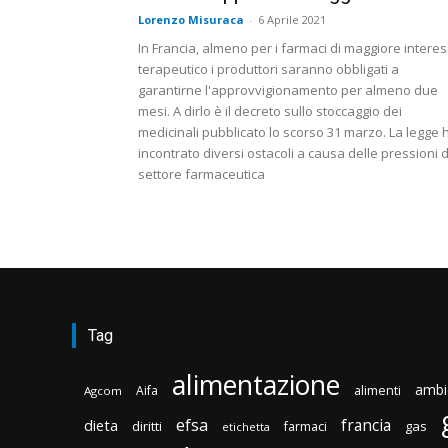
Lorenzo Misuraca
-
6 Aprile 2021
In Francia, almeno per i farmaci di maggiore intere
terapeutico i produttori saranno obbligati a
garantirne l'approvvigionamento per almeno due
mesi. A dirlo è il decreto sullo stoccaggio dei
medicinali pubblicato lo scorso 31 marzo. La legge 
incontrato diversi ostacoli a causa delle pressioni 
settore farmaceutica
Tag
alimentazione
ambi
Aifa
alimenti
Agcom
efsa
francia
dieta
diritti
gas
farmaci
etichetta