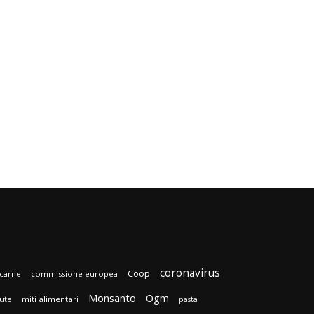
coronavirus
Coop
carne
commissione europea
Monsanto
Ogm
lute
miti alimentari
pasta