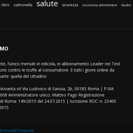
salute
ritiro
salmonella
sicurezza
sicurezza alimentare
studio
AMO
ente, l’unico mensile in edicola, in abbonamento Leader nei Test
orio contro le truffe al consumatore. E tutti i giorni online da
arte: quella del cittadino
eNovanta srl Via Ludovico di Savoia, 2b, 00185 Roma | P.IVA
08 Amministratore unico: Matteo Fago Registrazione
 di Roma: 149/2015 del 24.07.2015 | Iscrizione ROC: n. 25400
.2015
Domande Frequenti