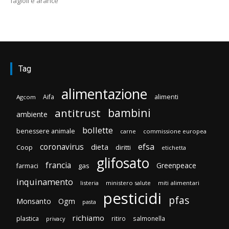
fagioli e arance
Tag
alimentazione
Aifa
alimenti
Agcom
bambini
antitrust
ambiente
bollette
benessere animale
carne
commissione europea
efsa
coronavirus
dieta
Coop
diritti
etichetta
glifosato
francia
Greenpeace
gas
farmaci
inquinamento
listeria
ministero salute
miti alimentari
pesticidi
pfas
Monsanto
Ogm
pasta
richiamo
plastica
ritiro
salmonella
privacy