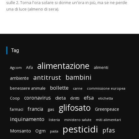
sulle 2. Torna l'ora solare si dorme un'ora in più, ma se ne perde
una di luce (almeno di sera).
Tag
alimentazione
Aifa
alimenti
Agcom
bambini
antitrust
ambiente
bollette
benessere animale
carne
commissione europea
efsa
coronavirus
dieta
Coop
diritti
etichetta
glifosato
francia
Greenpeace
gas
farmaci
inquinamento
listeria
ministero salute
miti alimentari
pesticidi
pfas
Monsanto
Ogm
pasta