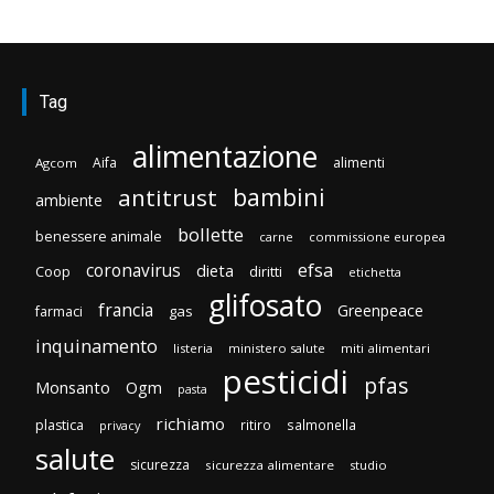
Tag
alimentazione
Aifa
alimenti
Agcom
bambini
antitrust
ambiente
bollette
benessere animale
carne
commissione europea
efsa
coronavirus
dieta
Coop
diritti
etichetta
glifosato
francia
Greenpeace
gas
farmaci
inquinamento
listeria
ministero salute
miti alimentari
pesticidi
pfas
Monsanto
Ogm
pasta
richiamo
plastica
ritiro
salmonella
privacy
salute
sicurezza
sicurezza alimentare
studio