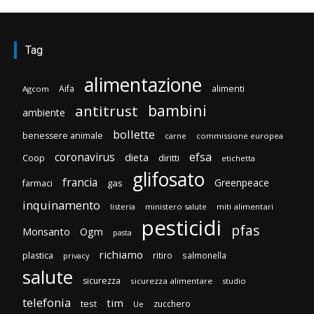
Tag
alimentazione
Aifa
alimenti
Agcom
bambini
antitrust
ambiente
bollette
benessere animale
carne
commissione europea
efsa
coronavirus
dieta
Coop
diritti
etichetta
glifosato
francia
Greenpeace
gas
farmaci
inquinamento
listeria
ministero salute
miti alimentari
pesticidi
pfas
Monsanto
Ogm
pasta
richiamo
plastica
ritiro
salmonella
privacy
salute
sicurezza
sicurezza alimentare
studio
telefonia
tim
test
zucchero
Ue