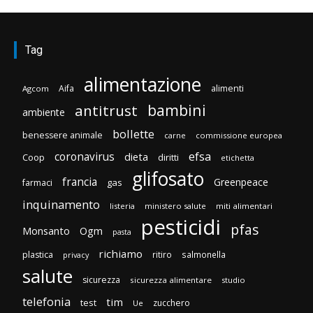
Tag
alimentazione
Aifa
alimenti
Agcom
bambini
antitrust
ambiente
bollette
benessere animale
carne
commissione europea
efsa
coronavirus
dieta
Coop
diritti
etichetta
glifosato
francia
Greenpeace
gas
farmaci
inquinamento
listeria
ministero salute
miti alimentari
pesticidi
pfas
Monsanto
Ogm
pasta
richiamo
plastica
ritiro
salmonella
privacy
salute
sicurezza
sicurezza alimentare
studio
telefonia
tim
test
zucchero
Ue