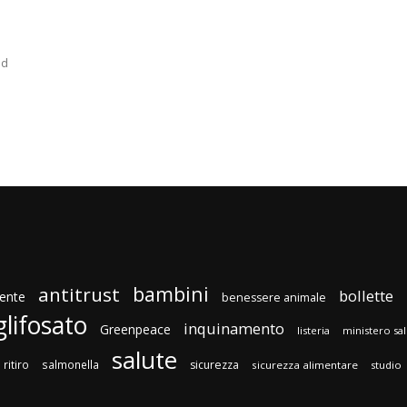
ad
bambini
antitrust
bollette
ente
benessere animale
glifosato
inquinamento
Greenpeace
listeria
ministero sa
salute
ritiro
salmonella
sicurezza
sicurezza alimentare
studio