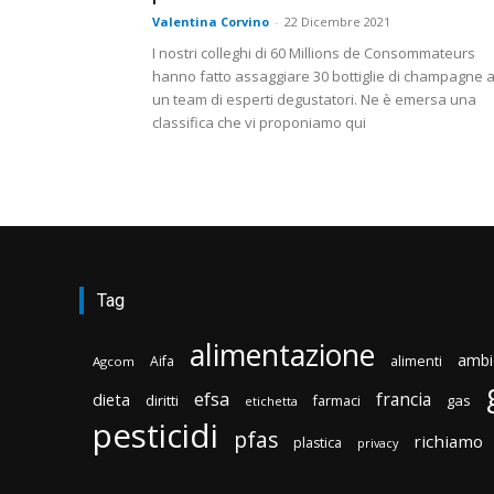
Valentina Corvino
-
22 Dicembre 2021
I nostri colleghi di 60 Millions de Consommateurs
hanno fatto assaggiare 30 bottiglie di champagne 
un team di esperti degustatori. Ne è emersa una
classifica che vi proponiamo qui
Tag
alimentazione
ambi
Aifa
alimenti
Agcom
efsa
francia
dieta
diritti
gas
farmaci
etichetta
pesticidi
pfas
richiamo
plastica
privacy