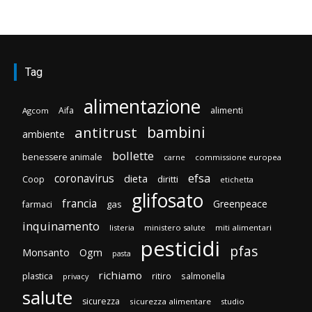
Tag
alimentazione
Aifa
alimenti
Agcom
bambini
antitrust
ambiente
bollette
benessere animale
carne
commissione europea
efsa
coronavirus
dieta
diritti
Coop
etichetta
glifosato
francia
Greenpeace
gas
farmaci
inquinamento
listeria
ministero salute
miti alimentari
pesticidi
pfas
Monsanto
Ogm
pasta
richiamo
plastica
ritiro
salmonella
privacy
salute
sicurezza
sicurezza alimentare
studio