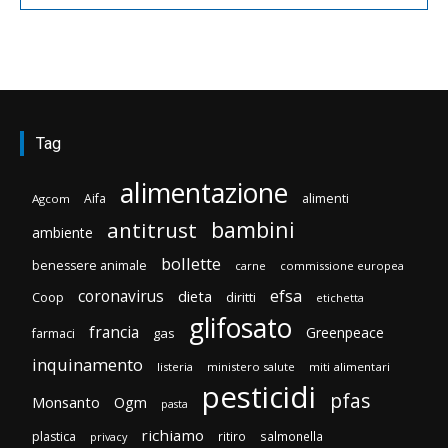
Tag
alimentazione
Aifa
alimenti
Agcom
bambini
antitrust
ambiente
bollette
benessere animale
carne
commissione europea
efsa
coronavirus
dieta
diritti
Coop
etichetta
glifosato
francia
Greenpeace
gas
farmaci
inquinamento
listeria
ministero salute
miti alimentari
pesticidi
pfas
Monsanto
Ogm
pasta
richiamo
plastica
ritiro
salmonella
privacy