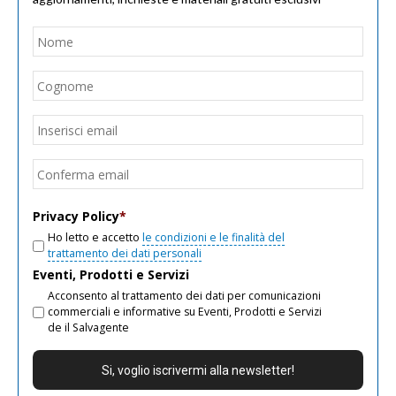
Nome
*
Nom
Cogn
Email
*
Inseri
email
Conf
email
Privacy Policy
*
Ho letto e accetto
le condizioni e le finalità del
trattamento dei dati personali
Eventi, Prodotti e Servizi
Acconsento al trattamento dei dati per comunicazioni
commerciali e informative su Eventi, Prodotti e Servizi
de il Salvagente