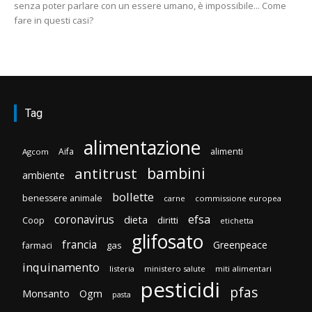
senza poter parlare con un essere umano, è impossibile... Come
fare in questi casi?
Tag
alimentazione
Aifa
alimenti
Agcom
bambini
antitrust
ambiente
bollette
benessere animale
carne
commissione europea
efsa
coronavirus
dieta
diritti
Coop
etichetta
glifosato
francia
Greenpeace
gas
farmaci
inquinamento
listeria
ministero salute
miti alimentari
pesticidi
pfas
Monsanto
Ogm
pasta