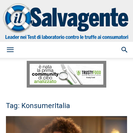
il
Salvagente
Tag: KonsumerItalia