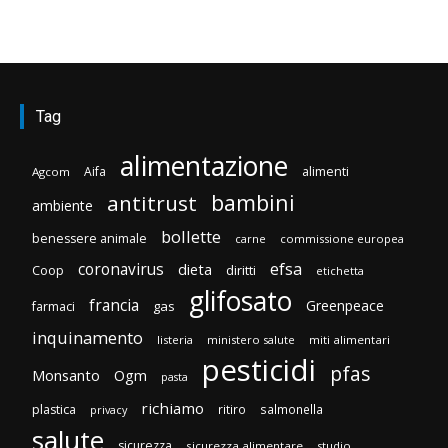
Tag
alimentazione
Aifa
alimenti
Agcom
bambini
antitrust
ambiente
bollette
benessere animale
carne
commissione europea
efsa
coronavirus
dieta
diritti
Coop
etichetta
glifosato
francia
Greenpeace
gas
farmaci
inquinamento
listeria
ministero salute
miti alimentari
pesticidi
pfas
Monsanto
Ogm
pasta
richiamo
plastica
ritiro
salmonella
privacy
salute
sicurezza
sicurezza alimentare
studio