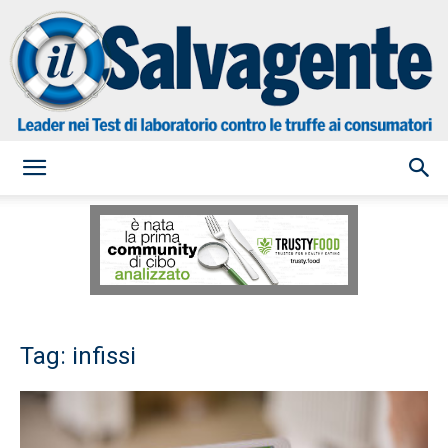
il
Salvagente
Tag: infissi