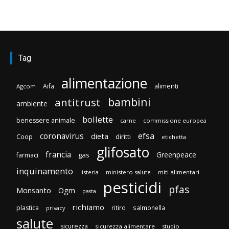
Tag
alimentazione
Aifa
alimenti
Agcom
bambini
antitrust
ambiente
bollette
benessere animale
carne
commissione europea
efsa
coronavirus
dieta
diritti
Coop
etichetta
glifosato
francia
Greenpeace
gas
farmaci
inquinamento
listeria
ministero salute
miti alimentari
pesticidi
pfas
Monsanto
Ogm
pasta
richiamo
plastica
ritiro
salmonella
privacy
salute
sicurezza
sicurezza alimentare
studio