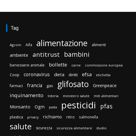
Tag
alimentazione
Aifa
alimenti
Agcom
bambini
antitrust
ambiente
bollette
benessere animale
carne
commissione europea
efsa
coronavirus
dieta
Coop
diritti
etichetta
glifosato
francia
Greenpeace
gas
farmaci
inquinamento
listeria
ministero salute
miti alimentari
pesticidi
pfas
Monsanto
Ogm
pasta
richiamo
plastica
ritiro
salmonella
privacy
salute
sicurezza
sicurezza alimentare
studio