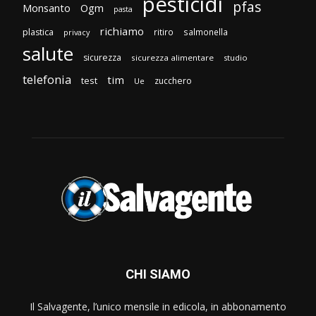
pesticidi
pfas
Monsanto
Ogm
pasta
richiamo
plastica
ritiro
salmonella
privacy
salute
sicurezza
sicurezza alimentare
studio
telefonia
tim
test
zucchero
Ue
CHI SIAMO
Il Salvagente, l’unico mensile in edicola, in abbonamento