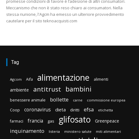
promesse condizioni di favore è l’adesione di altri consumatori.
Meccanismo che non è stato reso chiaro ai consumatori. Nella
stessa riunione, l'Agcm ha emesso un ulteriore provvedimento
cautelare per il sito teknoacquisti.com
Tag
alimentazione
Aifa
alimenti
Agcom
bambini
antitrust
ambiente
bollette
benessere animale
carne
commissione europea
efsa
coronavirus
dieta
Coop
diritti
etichetta
glifosato
francia
Greenpeace
gas
farmaci
inquinamento
listeria
ministero salute
miti alimentari