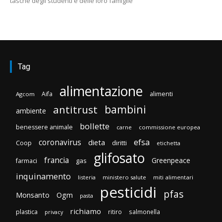
tasche degli studenti e delle loro famiglie
Tag
alimentazione
Aifa
alimenti
Agcom
bambini
antitrust
ambiente
bollette
benessere animale
carne
commissione europea
efsa
coronavirus
dieta
diritti
Coop
etichetta
glifosato
francia
Greenpeace
gas
farmaci
inquinamento
listeria
ministero salute
miti alimentari
pesticidi
pfas
Monsanto
Ogm
pasta
richiamo
plastica
ritiro
salmonella
privacy