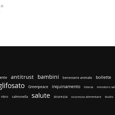
 di
.
e
bambini
antitrust
bollette
ente
benessere animale
glifosato
inquinamento
Greenpeace
listeria
ministero sa
salute
ritiro
salmonella
sicurezza
sicurezza alimentare
studio