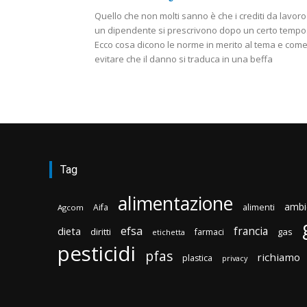
Quello che non molti sanno è che i crediti da lavoro
un dipendente si prescrivono dopo un certo tempo
Ecco cosa dicono le norme in merito al tema e com
evitare che il danno si traduca in una beffa
Tag
alimentazione
ambi
Aifa
alimenti
Agcom
efsa
francia
dieta
diritti
gas
farmaci
etichetta
pesticidi
pfas
richiamo
plastica
privacy