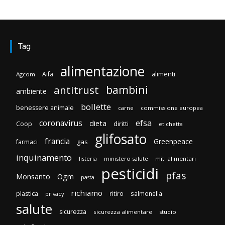
Tag
alimentazione
Aifa
alimenti
Agcom
bambini
antitrust
ambiente
bollette
benessere animale
carne
commissione europea
efsa
coronavirus
dieta
diritti
Coop
etichetta
glifosato
francia
Greenpeace
gas
farmaci
inquinamento
listeria
ministero salute
miti alimentari
pesticidi
pfas
Monsanto
Ogm
pasta
richiamo
plastica
ritiro
salmonella
privacy
salute
sicurezza
sicurezza alimentare
studio