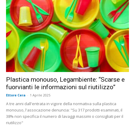
Plastica monouso, Legambiente: “Scarse e
fuorvianti le informazioni sul riutilizzo”
Ettore Cera
-
1 Aprile 2025
A tre anni dall'entrata in vigore della normativa sulla plastica
monouso, l'assocazione denuncia: "Su 317 prodotti esaminati, il
38% non specifica il numero di lavaggi massimi o consigliati per il
riutilizzo"