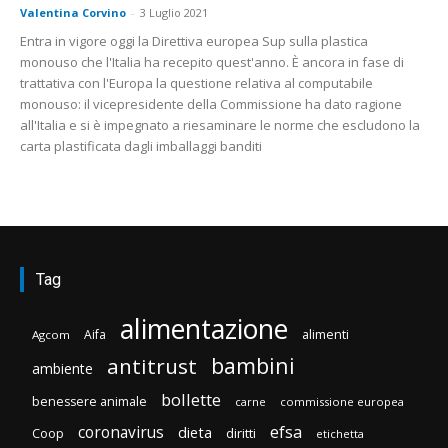
Valentina Corvino
-
3 Luglio 2021
Entra in vigore oggi la Direttiva europea Sup sulla plastica
monouso che l'Italia ha recepito quest'anno. È ancora in fase di
trattativa con l'Europa la questione relativa al computabile
monouso: il vicepresidente della Commissione ha dato ragione
all'Italia e si è impegnato a riesaminare le norme che escludono la
carta plastificata dagli imballaggi banditi
Tag
alimentazione
Aifa
alimenti
Agcom
bambini
antitrust
ambiente
bollette
benessere animale
carne
commissione europea
efsa
coronavirus
dieta
diritti
Coop
etichetta