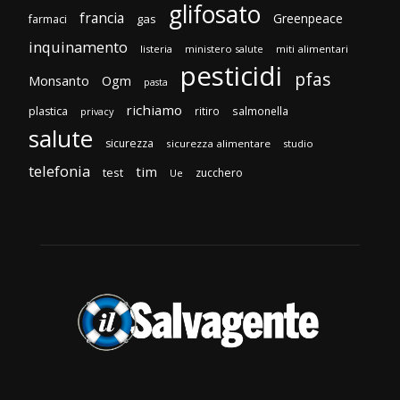
glifosato
francia
Greenpeace
gas
farmaci
inquinamento
listeria
ministero salute
miti alimentari
pesticidi
pfas
Monsanto
Ogm
pasta
richiamo
plastica
ritiro
salmonella
privacy
salute
sicurezza
sicurezza alimentare
studio
telefonia
tim
test
zucchero
Ue