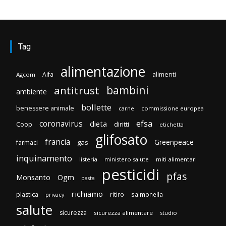
Tag
alimentazione
Aifa
alimenti
Agcom
bambini
antitrust
ambiente
bollette
benessere animale
carne
commissione europea
efsa
coronavirus
dieta
Coop
diritti
etichetta
glifosato
francia
Greenpeace
gas
farmaci
inquinamento
listeria
ministero salute
miti alimentari
pesticidi
pfas
Monsanto
Ogm
pasta
richiamo
plastica
ritiro
salmonella
privacy
salute
sicurezza
sicurezza alimentare
studio