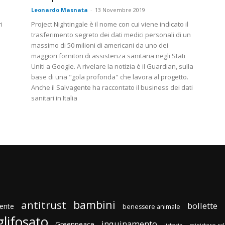
Leonardo Masnata
-
13 Novembre 2019
i
Project Nightingale è il nome con cui viene indicato il
trasferimento segreto dei dati medici personali di un
massimo di 50 milioni di americani da uno dei
maggiori fornitori di assistenza sanitaria negli Stati
Uniti a Google. A rivelare la notizia è il Guardian, sulla
base di una "gola profonda" che lavora al progetto.
Anche il Salvagente ha raccontato il business dei dati
sanitari in Italia
bambini
antitrust
bollette
ente
benessere animale
glifosato
inquinamento
Greenpeace
listeria
ministero sa