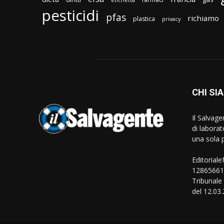
pesticidi
pfas
richiamo
plastica
privacy
CHI SI
Il Salvag
di laborat
una sola p
Editorial
128656610
Tribunale
del 12.03