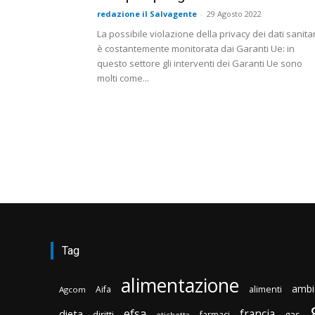
redazione il Salvagente
-
29 Agosto 2022
La possibile violazione della privacy dei dati sanitar
è costantemente monitorata dai Garanti Ue: in
questo settore gli interventi dei Garanti Ue sono
molti come...
Tag
alimentazione
ambi
Aifa
alimenti
Agcom
efsa
francia
dieta
diritti
gas
farmaci
etichetta