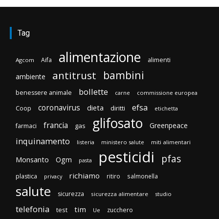
Tag
alimentazione
Aifa
alimenti
Agcom
bambini
antitrust
ambiente
bollette
benessere animale
carne
commissione europea
efsa
coronavirus
dieta
diritti
Coop
etichetta
glifosato
francia
Greenpeace
gas
farmaci
inquinamento
listeria
ministero salute
miti alimentari
pesticidi
pfas
Monsanto
Ogm
pasta
richiamo
plastica
ritiro
salmonella
privacy
salute
sicurezza
sicurezza alimentare
studio
telefonia
tim
test
zucchero
Ue