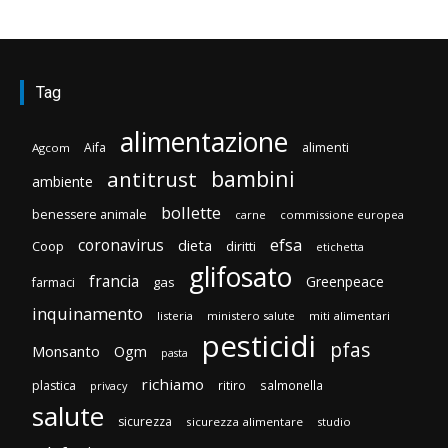
Tag
alimentazione
Aifa
alimenti
Agcom
bambini
antitrust
ambiente
bollette
benessere animale
carne
commissione europea
efsa
coronavirus
dieta
Coop
diritti
etichetta
glifosato
francia
Greenpeace
gas
farmaci
inquinamento
listeria
ministero salute
miti alimentari
pesticidi
pfas
Monsanto
Ogm
pasta
richiamo
plastica
ritiro
salmonella
privacy
salute
sicurezza
sicurezza alimentare
studio