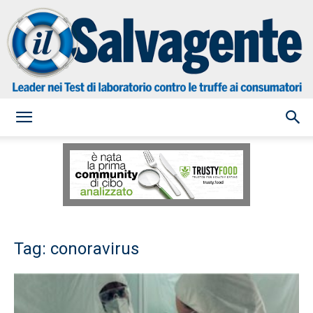
il
Salvagente
Tag: conoravirus