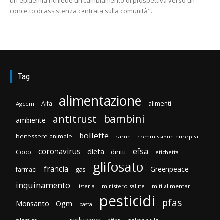
un'epidemia richiede un cambiamento di prospettiva verso un
concetto di assistenza centrata sulla comunità".
Tag
alimentazione
Aifa
alimenti
Agcom
bambini
antitrust
ambiente
bollette
benessere animale
carne
commissione europea
efsa
coronavirus
dieta
diritti
Coop
etichetta
glifosato
francia
Greenpeace
gas
farmaci
inquinamento
listeria
ministero salute
miti alimentari
pesticidi
pfas
Monsanto
Ogm
pasta
richiamo
ritiro
salmonella