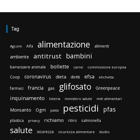
Tag
alimentazione
Aifa
alimenti
Agcom
bambini
antitrust
ambiente
bollette
benessere animale
carne
commissione europea
efsa
coronavirus
dieta
diritti
Coop
etichetta
glifosato
francia
Greenpeace
gas
farmaci
inquinamento
listeria
ministero salute
miti alimentari
pesticidi
pfas
Monsanto
Ogm
pasta
richiamo
plastica
ritiro
salmonella
privacy
salute
sicurezza
sicurezza alimentare
studio