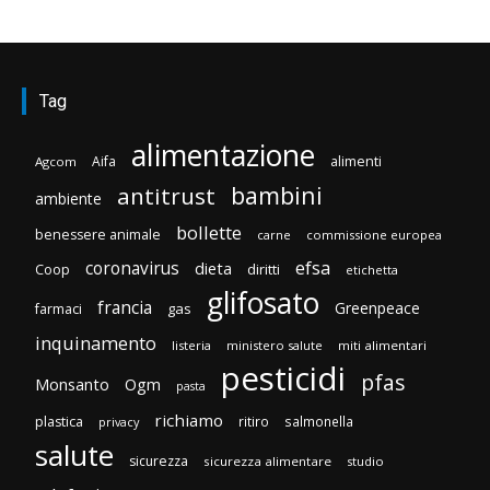
Tag
alimentazione
Aifa
alimenti
Agcom
bambini
antitrust
ambiente
bollette
benessere animale
carne
commissione europea
efsa
coronavirus
dieta
diritti
Coop
etichetta
glifosato
francia
Greenpeace
gas
farmaci
inquinamento
listeria
ministero salute
miti alimentari
pesticidi
pfas
Monsanto
Ogm
pasta
richiamo
plastica
ritiro
salmonella
privacy
salute
sicurezza
sicurezza alimentare
studio