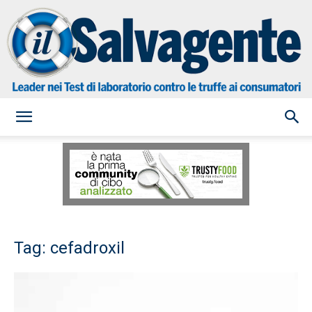
il
Salvagente
Tag: cefadroxil